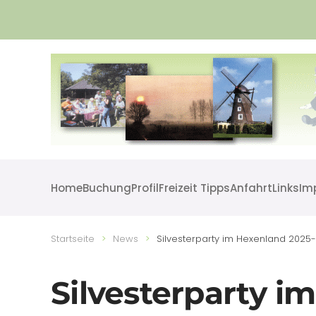
Skip to main content
Home
Buchung
Profil
Freizeit Tipps
Anfahrt
Links
Im
Startseite
News
Silvesterparty im Hexenland 2025
Silvesterparty i