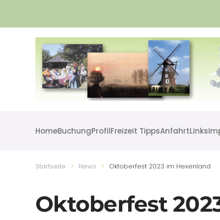
Skip to main content
Home
Buchung
Profil
Freizeit Tipps
Anfahrt
Links
Im
Startseite
News
Oktoberfest 2023 im Hexenland
Oktoberfest 202