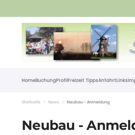
Skip to main content
Home
Buchung
Profil
Freizeit Tipps
Anfahrt
Links
Im
Startseite
News
Neubau - Anmeldung
Neubau - Anmel